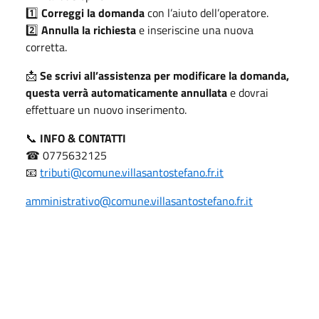
1️⃣
Correggi la domanda
con l’aiuto dell’operatore.
2️⃣
Annulla la richiesta
e inseriscine una nuova
corretta.
📩
Se scrivi all’assistenza per modificare la domanda,
questa verrà automaticamente annullata
e dovrai
effettuare un nuovo inserimento.
📞
INFO & CONTATTI
☎ 0775632125
📧
tributi@comune.villasantostefano.fr.it
amministrativo@comune.villasantostefano.fr.it