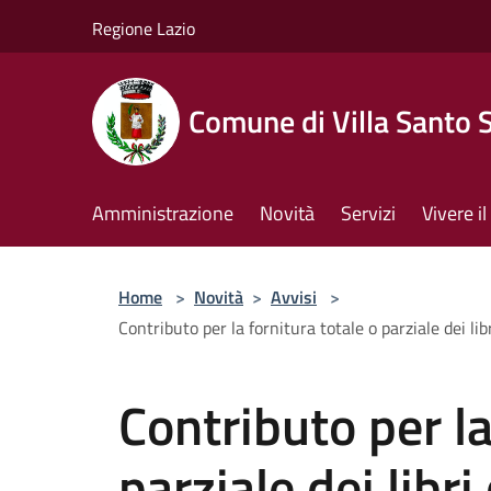
Salta al contenuto principale
Regione Lazio
Comune di Villa Santo 
Amministrazione
Novità
Servizi
Vivere 
Home
>
Novità
>
Avvisi
>
Contributo per la fornitura totale o parziale dei l
Contributo per la
parziale dei libri