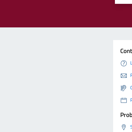
Cont
Prob