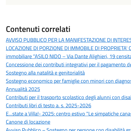
Contenuti correlati
AVVISO PUBBLICO PER LA MANIFESTAZIONE DI INTERE
LOCAZIONE DI PORZIONE DI IMMOBILE DI PROPRIETA
immobiliare “ASILO NIDO – Via Dante Alighieri, 19 censita i
Concessione dei contributi integrativi per il pagamento 
Sostegno alla natalità e genitorialità
Sostegno economico per famiglie con minori con diagnosi
Annualità 2025
Contributi per il trasporto scolastico degli alunni con disa
Contributi libri di testo a. s. 2025-2026
E...state a Villa!- 2025: centro estivo "Le simpatiche can
Canone di locazione
Avviso Pubblico – Sostegno per persone con disabilità g