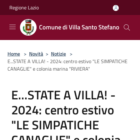
Salta al contenuto principale
Regione Lazio
Comune di Villa Santo Stefano
Home
>
Novità
>
Notizie
>
E...STATE A VILLA! - 2024: centro estivo "LE SIMPATICHE
CANAGLIE" e colonia marina "RIVIERA"
E...STATE A VILLA! -
2024: centro estivo
"LE SIMPATICHE
CANAGLIE" e colonia