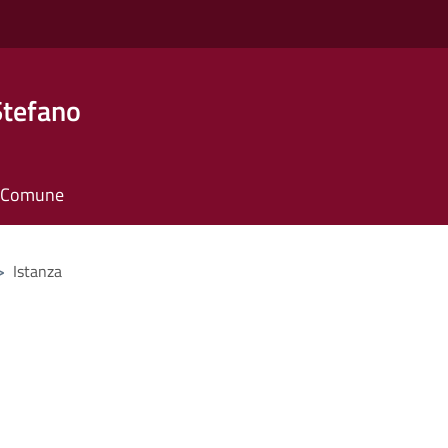
Stefano
il Comune
>
Istanza