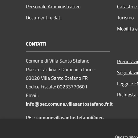
Personale Amministrativo
Catasto e
Documenti e dati
Turismo
Mobilità e
CONTATTI
Comune di Villa Santo Stefano
Prenotaz
Piazza Cardinale Domenico Iorio -
Segnalazi
03020 Villa Santo Stefano FR
Leggi le 
Codice Fiscale: 00233770601
Richiesta
Email:
info@pec.comune.villasantostefano.fr.it
PEC:
comunevillasantostefano@pec.
emx.it
Centralino Unico: 0775-632125
Questo sito 