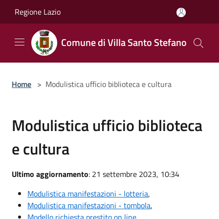
Salta al contenuto principale
Regione Lazio
Comune di Villa Santo Stefano
Home
>
Modulistica ufficio biblioteca e cultura
Modulistica ufficio biblioteca
e cultura
Ultimo aggiornamento
: 21 settembre 2023, 10:34
Modulistica manifestazioni - lotteria
,
Modulistica manifestazioni - tombola
,
Modello richiesta prestito on line
,