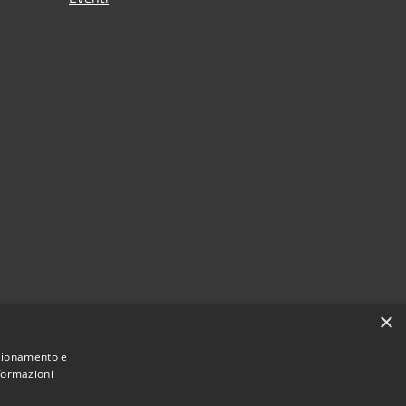
×
nzionamento e
nformazioni