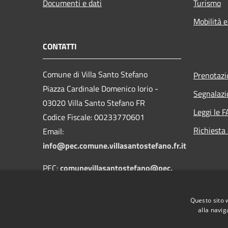
Documenti e dati
Turismo
Mobilità e
CONTATTI
Comune di Villa Santo Stefano
Prenotaz
Piazza Cardinale Domenico Iorio -
Segnalazi
03020 Villa Santo Stefano FR
Leggi le 
Codice Fiscale: 00233770601
Richiesta
Email:
info@pec.comune.villasantostefano.fr.it
PEC:
comunevillasantostefano@pec.
emx.it
Centralino Unico: 0775-632125
Questo sito 
alla navig