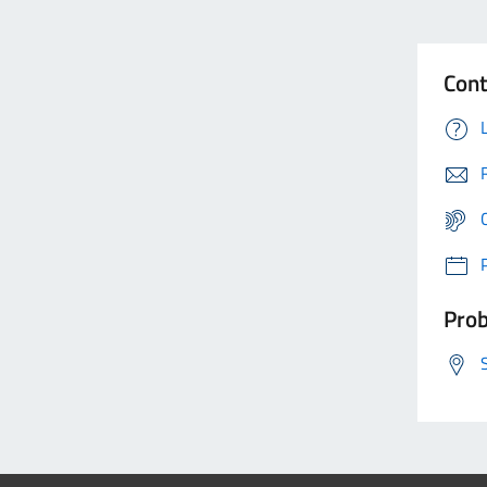
Cont
Prob