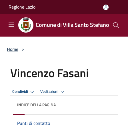
Salta al contenuto principale
Regione Lazio
Comune di Villa Santo Stefano
Home
>
Vincenzo Fasani
Condividi
Vedi azioni
INDICE DELLA PAGINA
Punti di contatto