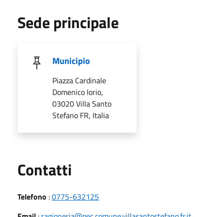
Sede principale
Municipio
Piazza Cardinale
Domenico Iorio,
03020 Villa Santo
Stefano FR, Italia
Utili
Contatti
Telefono
:
0775-632125
Email
:
ragioneria@pec.comune.villasantostefano.fr.it