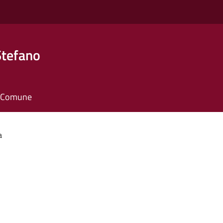
Stefano
il Comune
a