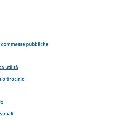
 e commesse pubbliche
a utilità
 o tirocinio
io
rsonali