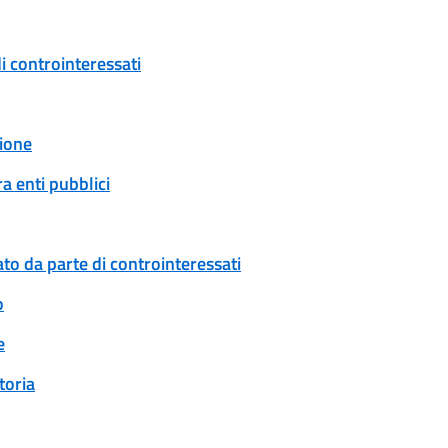
i controinteressati
ione
a enti pubblici
to da parte di controinteressati
o
e
toria