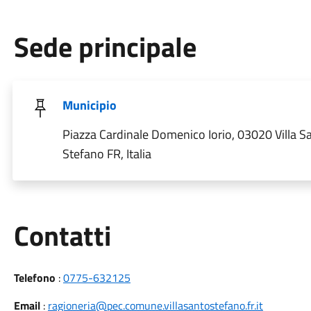
Sede principale
Municipio
Piazza Cardinale Domenico Iorio, 03020 Villa S
Stefano FR, Italia
Utili
Contatti
Telefono
:
0775-632125
Email
:
ragioneria@pec.comune.villasantostefano.fr.it