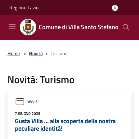
Salta al contenuto principale
Regione Lazio
Comune di Villa Santo Stefano
Home
>
Novità
>
Turismo
Novità: Turismo
AVVISI
7 GIUGNO 2025
Gusta Villa ... alla scoperta della nostra
peculiare identità!