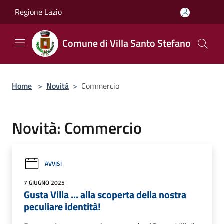
Salta al contenuto principale
Regione Lazio
Comune di Villa Santo Stefano
Home
>
Novità
>
Commercio
Novità: Commercio
AVVISI
7 GIUGNO 2025
Gusta Villa ... alla scoperta della nostra
peculiare identità!